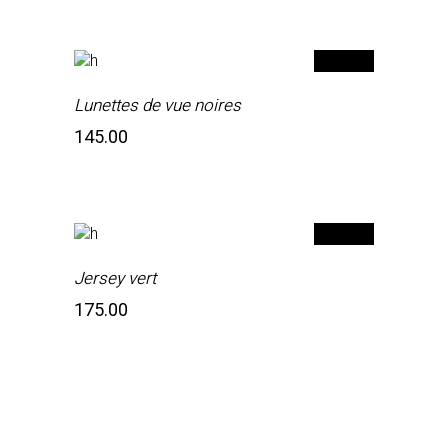
était:
est:
₹134.00.
₹80,00.
Lunettes de vue noires
145.00
Jersey vert
175.00