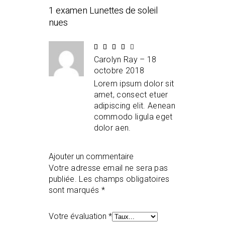
1 examen
Lunettes de soleil
nues
Échéance
4
Carolyn Ray
–
18
sur
5
octobre 2018
Lorem ipsum dolor sit
amet, consect etuer
adipiscing elit. Aenean
commodo ligula eget
dolor aen.
Ajouter un commentaire
Votre adresse email ne sera pas
publiée.
Les champs obligatoires
sont marqués
*
Votre évaluation
*