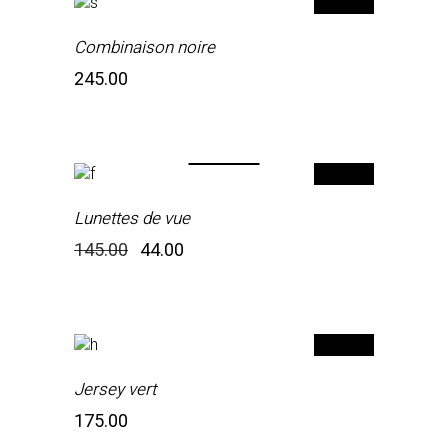
Combinaison noire
245.00
-70%
Lunettes de vue
Le
Le
145.00
44.00
prix
prix
initial
actuel
était:
est:
₹145,00.
₹44
heures.
Jersey vert
175.00