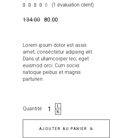
(
1
évaluation client)
Échéance
1
4.00
sur
Le
Le
5
134.00
80.00
sur
prix
prix
la
base
initial
actuel
évaluation
du
était:
est:
client
Lorem ipsum dolor est assis
₹134.00.
₹80,00.
amet, conséctetur adipsing elit.
Dans ut ullamcorper leo, eget
euismod orci. Cum sociis
natoque peibus et magnis
parturien.
Quantité
Quantité
de
Lunettes
de
soleil
AJOUTER AU PANIER
nues