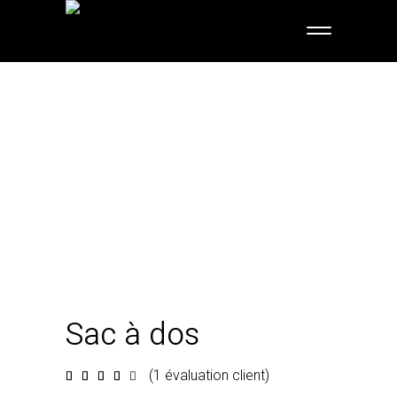
Sac à dos
(
1
évaluation client)
Échéance
1
4.00