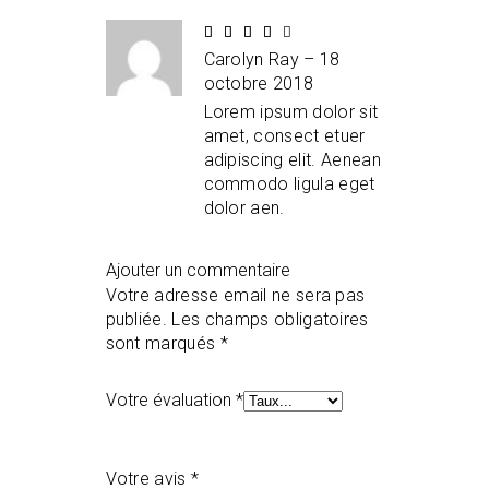
Échéance
4
Carolyn Ray
–
18
sur
5
octobre 2018
Lorem ipsum dolor sit
amet, consect etuer
adipiscing elit. Aenean
commodo ligula eget
dolor aen.
Ajouter un commentaire
Votre adresse email ne sera pas
publiée.
Les champs obligatoires
sont marqués
*
Votre évaluation
*
Votre avis
*