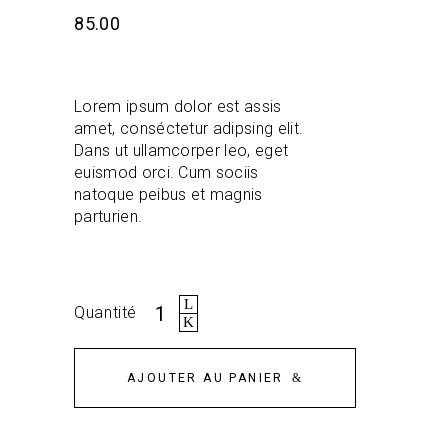
sur
5
85.00
sur
la
base
évaluation
du
client
Lorem ipsum dolor est assis
amet, conséctetur adipsing elit.
Dans ut ullamcorper leo, eget
euismod orci. Cum sociis
natoque peibus et magnis
parturien.
Quantité
Quantité
du
sac
à
dos
AJOUTER AU PANIER